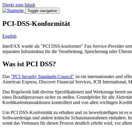
Direkt zum Inhalt
Toggle navigation
PCI-DSS-Konformität
English
InterFAX wurde als "PCI DSS-konformer" Fax-Service-Provider zertifiz
separaten Infrastruktur für die Verarbeitung, Speicherung oder Überm
Was ist PCI DSS?
Das
"PCI Security Standards Council"
ist ein internationales und o
American Express, Discover Financial Services, JCB International, 
Das Regelwerk hält diverse Spezifikationen und Werkzeuge bereit und 
eines Bezahlprozesses sicher zu stellen. Grundpfeiler für alle Aktiv
Kreditkartentransaktionen kontrolliert und von allen wichtigen Kredit
Um PCI DSS-Konformität zu erhalten und zu bewerkstelligen ist es er
Softwaredesign und andere kritische Schutzmassnahmen einhalten. Im
somit das Vertrauen für diesen Prozess deutlich erhöht wird, vor all