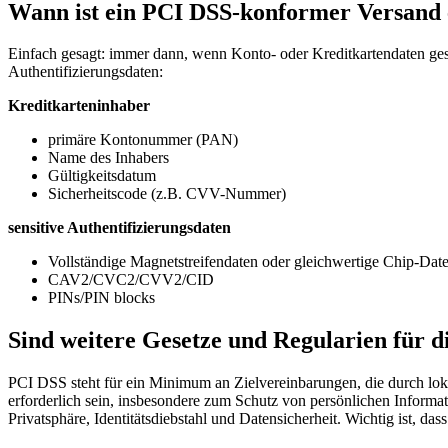
Wann ist ein PCI DSS-konformer Versand 
Einfach gesagt: immer dann, wenn Konto- oder Kreditkartendaten gesp
Authentifizierungsdaten:
Kreditkarteninhaber
primäre Kontonummer (PAN)
Name des Inhabers
Gültigkeitsdatum
Sicherheitscode (z.B. CVV-Nummer)
sensitive Authentifizierungsdaten
Vollständige Magnetstreifendaten oder gleichwertige Chip-Dat
CAV2/CVC2/CVV2/CID
PINs/PIN blocks
Sind weitere Gesetze und Regularien für 
PCI DSS steht für ein Minimum an Zielvereinbarungen, die durch lok
erforderlich sein, insbesondere zum Schutz von persönlichen Informa
Privatsphäre, Identitätsdiebstahl und Datensicherheit. Wichtig ist, das