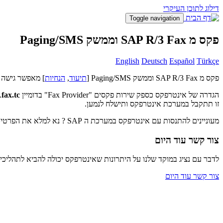
דילוג לתוכן העיקרי
Toggle navigation
פקס מ SAP R/3 Fax וממשק Paging/SMS
English
Deutsch
Español
Türkçe
פקס מ SAP R/3 Fax וממשק Paging/SMS [
תיעוד
,
הנחיות
] מאפשר גישה 
הגדרה של אינטרפקס כספק שירות פקסים "Fax Provider" בדומיין
fax.tc
. 
זו תתקבל במערכת אינטרפקס ותישלח לנמען.
מעוניינים להתנסות עם אינטרפקס במערכת ה SAP ? נא למלא את הפרטים בקישור
צור קשר עוד היום
לדבר עם נציג במוקד שלנו על היתרונות שאינטרפקס יכולה להביא לתהליכ
צור קשר עוד היום