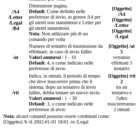
Dimensione pagina.
[Oggetto]
Default
: Come definito nelle
/A4
/A4
preferenze di invio, in genere A4 per
/Letter
[Oggetto]
gli utenti non statunitensi e Letter per
/Legal
/Letter
gli utenti statunitensi.
/B4
[Oggetto]
Nota
: Non utilizzare più di un
/Legal
comando per volta
Numero di tentativi di trasmissione da
[Oggetto] /at
effettuare, in caso di invio fallito
5
/at
Valori ammessi
: 1 - 10
verranno
Default
: 4, o come indicato nelle
effettuati 5
preferenze di invio
tentativi
Indica, in minuti, il periodo di tempo
[Oggetto] /rti
che deve trascorrere prima che il
2
sistema, dopo un tentativo di invio
tra un
/rti
fallito, debba tentare un nuovo invio.
tentativo e
Valori ammessi
: 1 – 30
l'altro
Default
: 3, o come indicato nelle
trascorreranno
preferenze di invio
2 minuti
Nota
: alcuni comandi possono essere combinati come:
[Oggetto] /b /d 2002-01-01 18:01 /rs /Legal