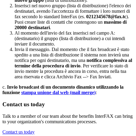
nuovo gruppo
(lista di distribuzione).
Inserisci nel nuovo gruppo (lista di distribuzione) l'elenco dei
destinatari, avendo l'accortezza di formattare i loro numeri di
fax secondo lo standard InterFax (es.
0212345678@fax.tc
).
Puoi creare liste di contatti che contengono un
massimo di
20000 destinatari
.
Al momento dell'invio del fax inserisci nel campo A:
(destinatario) il gruppo (lista di distribuzione) a cui intendi
inviare il documento.
Invia il messaggio. Dal momento che il fax broadcast è stato
spedito a una lista di distribuzione il sistema non invierà una
notifica per ogni destinatario, ma una
notifica complessiva al
termine della procedura di invio
. Per verificare lo stato di
invio mentre la procedura è ancora in corso, entra nella tua
area riservata e clicca Archivio Fax --> Fax Inviati.
c.
Invio broadcast di un documento dinamico utilizzando la
funzione
stampa unione dal web (mail merge)
:
Contact us today
Talk to a member of our team about the benefits InterFAX can bring
to your organization's communications processes.
Contact us today