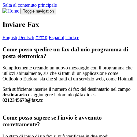
Salta al contenuto principale
Toggle navigation
Inviare Fax
English
Deutsch
עברית
Español
Türkçe
Come posso spedire un fax dal mio programma di
posta elettronica?
Semplicemente creando un nuovo messaggio con il programma che
utilizzi abitualmente, sia che si tratti di un'applicazione come
Outlook o Eudora, sia che si tratti di un servizio web, come Hotmail.
Sarà sufficiente inserire il numero di fax del destinatario nel campo
destinatario
e aggiungere il dominio @fax.tc es.
0212345678@fax.tc
Come posso sapere se l'invio è avvenuto
correttamente?
Lo stato di invio di un fax si può verificare in due modi.