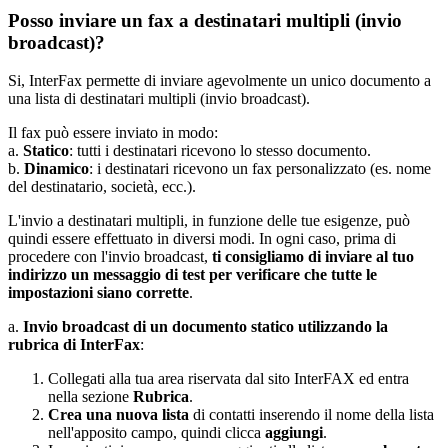
Posso inviare un fax a destinatari multipli (invio
broadcast)?
Si, InterFax permette di inviare agevolmente un unico documento a
una lista di destinatari multipli (invio broadcast).
Il fax può essere inviato in modo:
a.
Statico
: tutti i destinatari ricevono lo stesso documento.
b.
Dinamico
: i destinatari ricevono un fax personalizzato (es. nome
del destinatario, società, ecc.).
L'invio a destinatari multipli, in funzione delle tue esigenze, può
quindi essere effettuato in diversi modi. In ogni caso, prima di
procedere con l'invio broadcast,
ti consigliamo di inviare al tuo
indirizzo un messaggio di test per verificare che tutte le
impostazioni siano corrette
.
a.
Invio broadcast di un documento statico utilizzando la
rubrica di InterFax
:
Collegati alla tua area riservata dal sito InterFAX ed entra
nella sezione
Rubrica
.
Crea una nuova lista
di contatti inserendo il nome della lista
nell'apposito campo, quindi clicca
aggiungi
.