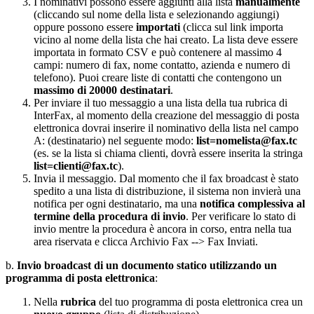
I nominativi possono essere aggiunti alla lista
manualmente
(cliccando sul nome della lista e selezionando aggiungi)
oppure possono essere
importati
(clicca sul link importa
vicino al nome della lista che hai creato. La lista deve essere
importata in formato CSV e può contenere al massimo 4
campi: numero di fax, nome contatto, azienda e numero di
telefono). Puoi creare liste di contatti che contengono un
massimo di 20000 destinatari
.
Per inviare il tuo messaggio a una lista della tua rubrica di
InterFax, al momento della creazione del messaggio di posta
elettronica dovrai inserire il nominativo della lista nel campo
A: (destinatario) nel seguente modo:
list=nomelista@fax.tc
(es. se la lista si chiama clienti, dovrà essere inserita la stringa
list=clienti@fax.tc
).
Invia il messaggio. Dal momento che il fax broadcast è stato
spedito a una lista di distribuzione, il sistema non invierà una
notifica per ogni destinatario, ma una
notifica complessiva al
termine della procedura di invio
. Per verificare lo stato di
invio mentre la procedura è ancora in corso, entra nella tua
area riservata e clicca Archivio Fax --> Fax Inviati.
b.
Invio broadcast di un documento statico utilizzando un
programma di posta elettronica
:
Nella
rubrica
del tuo programma di posta elettronica crea un