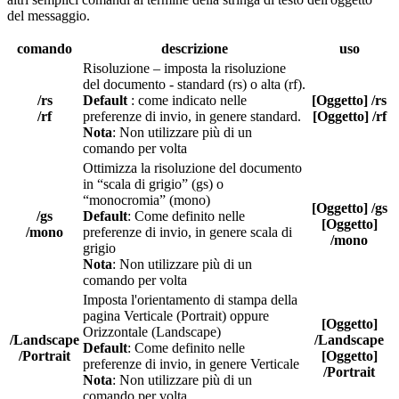
del messaggio.
comando
descrizione
uso
Risoluzione – imposta la risoluzione
del documento - standard (rs) o alta (rf).
/rs
Default
: come indicato nelle
[Oggetto] /rs
/rf
preferenze di invio, in genere standard.
[Oggetto] /rf
Nota
: Non utilizzare più di un
comando per volta
Ottimizza la risoluzione del documento
in “scala di grigio” (gs) o
“monocromia” (mono)
[Oggetto] /gs
/gs
Default
: Come definito nelle
[Oggetto]
/mono
preferenze di invio, in genere scala di
/mono
grigio
Nota
: Non utilizzare più di un
comando per volta
Imposta l'orientamento di stampa della
pagina Verticale (Portrait) oppure
[Oggetto]
Orizzontale (Landscape)
/Landscape
/Landscape
Default
: Come definito nelle
/Portrait
[Oggetto]
preferenze di invio, in genere Verticale
/Portrait
Nota
: Non utilizzare più di un
comando per volta