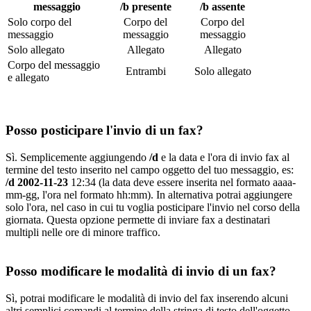
messaggio
/b presente
/b assente
Solo corpo del
Corpo del
Corpo del
messaggio
messaggio
messaggio
Solo allegato
Allegato
Allegato
Corpo del messaggio
Entrambi
Solo allegato
e allegato
Posso posticipare l'invio di un fax?
Sì. Semplicemente aggiungendo
/d
e la data e l'ora di invio fax al
termine del testo inserito nel campo oggetto del tuo messaggio, es:
/d 2002-11-23
12:34 (la data deve essere inserita nel formato aaaa-
mm-gg, l'ora nel formato hh:mm). In alternativa potrai aggiungere
solo l'ora, nel caso in cui tu voglia posticipare l'invio nel corso della
giornata. Questa opzione permette di inviare fax a destinatari
multipli nelle ore di minore traffico.
Posso modificare le modalità di invio di un fax?
Sì, potrai modificare le modalità di invio del fax inserendo alcuni
altri semplici comandi al termine della stringa di testo dell'oggetto