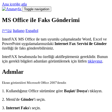
Ana içeriğe atla
Toggle navigation
MS Office ile Faks Gönderimi
עברית
Italiano
Español
InterFAX MS Office ile tam uyumlu çalışmaktadır Word, Excel ve
PowerPoint uygulamalarınızdaki
Internet Fax Servisi ile Gönder
özelliği ile faks gönderebilirsiniz.
InterFAX hesabınızda bu özelliği aktifleştirmeniz gereklidir. Bunun
için gerekli bilgileri adıımları görüntülemek için lütfen
tıklayınız
.
Adımlar
Ekran görüntüleri Microsoft Office 2007'dendir.
1. Kullandığınız Office sürümüne göre
Başlat/ Dosya
'ı tıklayın.
2. Menü'de
Gönder
'i seçin.
3.
Internet Faks
'ı seçin.