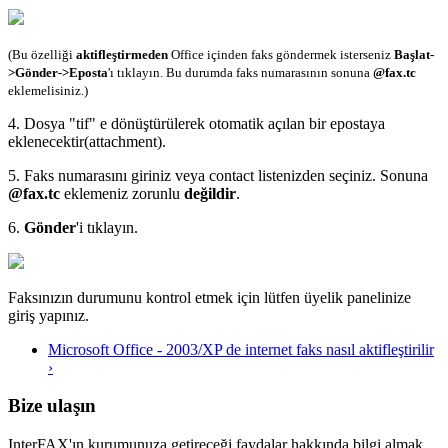
(Bu özelliği
aktifleştirmeden
Office içinden faks göndermek isterseniz
Başlat-
>Gönder->Eposta
'ı tıklayın. Bu durumda faks numarasının sonuna
@fax.tc
eklemelisiniz.)
4. Dosya "tif" e dönüştürülerek otomatik açılan bir epostaya
eklenecektir(attachment).
5. Faks numarasını giriniz veya contact listenizden seçiniz. Sonuna
@fax.tc
eklemeniz zorunlu
değildir
.
6.
Gönder
'i tıklayın.
Faksınızın durumunu kontrol etmek için lütfen üyelik panelinize
giriş yapınız.
Microsoft Office - 2003/XP de internet faks nasıl aktifleştirilir
›
Bize ulaşın
InterFAX'ın kurumunuza getireceği faydalar hakkında bilgi almak