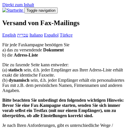
Direkt zum Inhalt
Toggle navigation
Versand von Fax-Mailings
English
עברית
Italiano
Español
Türkçe
Für jede Faxkampagne benötigen Sie
a) das zu versendende
Dokument
b) die
Adress-Liste
Die zu faxende Seite kann entweder:
(a)
statisch
sein, d.h. jeder Empfänger aus Ihrer Adress-Liste erhält
exakt die identische Faxseite.
(b)
dynamisch
sein, d.h. jeder Empfänger erhält ein personalisiertes
Fax mit z.B. dem persönlichen Namen, Firmennamen und anderen
Angaben.
Bitte beachten Sie unbedingt den folgenden wichtigen Hinweis:
Bevor Sie eine Fax-Kampagne starten, senden Sie sich immer
vorab selbst ein Testfax (mit nur einem Empfänger), um zu
überprüfen, ob alle Einstellungen korrekt sind.
Je nach Ihren Anforderungen, gibt es unterschiedliche Wege /