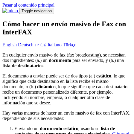
Pasar al contenido principal
Toggle navigation
Cómo hacer un envío masivo de Fax con
InterFAX
English
Deutsch
עברית
Italiano
Türkçe
En cualquier envío masivo de fax (fax broadcasting), se necesitan
dos ingredientes: (a.) un
documento
para ser enviado, y (b.) una
lista de destinatarios
.
El documento a enviar puede ser de dos tipos (a.)
estático
, lo que
significa que cada destinatario en la lista recibe el mismo
documento, o (b.)
dinámico
, lo que significa que cada destinatario
recibe un documento personalizado diferente, por ejemplo,
incluyendo su nombre, empresa, o cualquier otra clase de
información que se desee.
Hay varias maneras de hacer un envío masivo de fax con InterFAX,
dependiendo de sus necesidades:
Enviando un
documento estático
, usando su
lista de
contactos de su programa de correo electrónico
.
Clic aquí