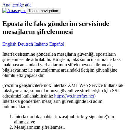
Ana içeriğe atla
Toggle navigation
Eposta ile faks gönderim servisinde
mesajların şifrelenmesi
English
Deutsch
Italiano
Español
Interfax sistemine gönderilen mesajların güvenliği epostaların
şifrelenmesi ile artırılabilir. Bu işlem, faks sunucularımız ile faks
makinası arasındaki veri aktarımını şifrelemeyecektir ancak,
bilgisayarınız ile sunucularımız arasındaki iletişim güvenliğine
olumlu etki yapacaktır.
(Yazılım geliştiricilere not: Interfax XML Web Service kullanarak
fakslıyorsanız, sunucularımıza güvenli ve şifreli erişim için SSL
adresimizi kullanabilirsiniz:
https://ws.interfax.net
)
Interfax'a gönderilen mesajların güvenliğinde iki adım
bulunmaktadır:
Interfax ortak anahtar imzası(public key signature)'nın
alınması ve
Mesajlarınızın şifrelenmesi.