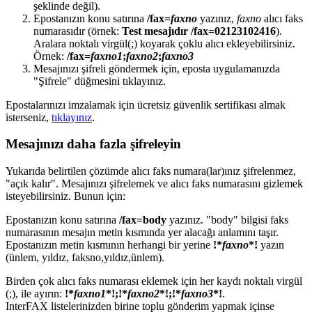
şeklinde değil).
Epostanızın konu satırına
/fax=
faxno
yazınız,
faxno
alıcı faks
numarasıdır (örnek:
Test mesajıdır /fax=02123102416
).
Aralara noktalı virgül(;) koyarak çoklu alıcı ekleyebilirsiniz.
Örnek:
/fax=
faxno1
;
faxno2
;
faxno3
Mesajınızı şifreli göndermek için, eposta uygulamanızda
"Şifrele" düğmesini tıklayınız.
Epostalarınızı imzalamak için ücretsiz güvenlik sertifikası almak
isterseniz,
tıklayınız
.
Mesajınızı daha fazla şifreleyin
Yukarıda belirtilen çözümde alıcı faks numara(lar)ınız şifrelenmez,
"açık kalır". Mesajınızı şifrelemek ve alıcı faks numarasını gizlemek
isteyebilirsiniz. Bunun için:
Epostanızın konu satırına
/fax=body
yazınız. "body" bilgisi faks
numarasının mesajın metin kısmında yer alacağı anlamını taşır.
Epostanızın metin kısmının herhangi bir yerine
!*
faxno
*!
yazın
(ünlem, yıldız, faksno,yıldız,ünlem).
Birden çok alıcı faks numarası eklemek için her kaydı noktalı virgül
(;), ile ayırın:
!*
faxno1
*!;!*
faxno2
*!;!*
faxno3
*!
.
InterFAX listelerinizden birine toplu gönderim yapmak içinse