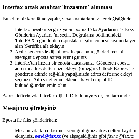
Interfax ortak anahtar 'imzasının' alınması
Bu adım bir kereliğine yapılır, veya anahtarlarınız her değiştiğinde.
Interfax hesabınıza giriş yapın, sonra Faks Ayarlarım -> Faks
Gönderim Ayarları 'nı seçin. Doğrulama bölümündeki
'InterFAX'a gönderilen e-postaların şifrelenmesi' kısmında yer
alan 'Sertifika al'ı tıklayın.
Açılır pencere'de dijital imzalı epostanın gönderilmesini
istediğiniz eposta adres(ler)ini giriniz.
Interfax'tan imzalı bir eposta alacaksınız. Gönderen eposta
adresini adres defterinize ekleyin(örneğin Outlook Express'te
gönderen adında sağ-klik yaptığınızda adres defterine ekleyi
seçiniz). Adres defterine eklenen kayıtta dijital ID
bulunduğundan emin olun.
Adres defterinizde Interfax dijital ID bulunuyorsa işlem tamamdır.
Mesajınızı şifreleyiniz
Eposta ile faks gönderirken:
Mesajınızda kime kısmına yeni girdiğiniz adres defteri kaydını
ekleyiniz,
send@fax.tc
(ve alışageldiğiniz gibi
faxno
@fax.tc