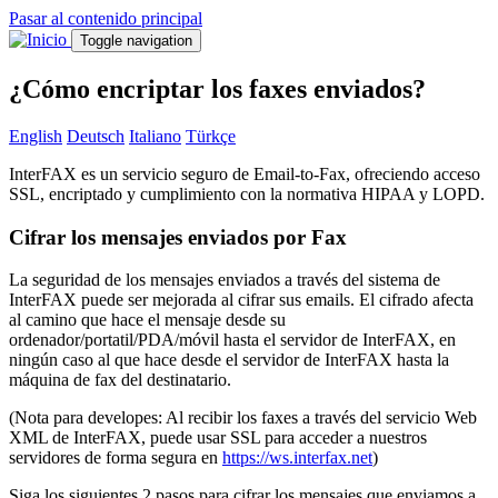
Pasar al contenido principal
Toggle navigation
¿Cómo encriptar los faxes enviados?
English
Deutsch
Italiano
Türkçe
InterFAX es un servicio seguro de Email-to-Fax, ofreciendo acceso
SSL, encriptado y cumplimiento con la normativa HIPAA y LOPD.
Cifrar los mensajes enviados por Fax
La seguridad de los mensajes enviados a través del sistema de
InterFAX puede ser mejorada al cifrar sus emails. El cifrado afecta
al camino que hace el mensaje desde su
ordenador/portatil/PDA/móvil hasta el servidor de InterFAX, en
ningún caso al que hace desde el servidor de InterFAX hasta la
máquina de fax del destinatario.
(Nota para developes: Al recibir los faxes a través del servicio Web
XML de InterFAX, puede usar SSL para acceder a nuestros
servidores de forma segura en
https://ws.interfax.net
)
Siga los siguientes 2 pasos para cifrar los mensajes que enviamos a