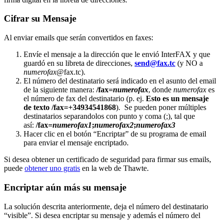
Cifrar su Mensaje
Al enviar emails que serán convertidos en faxes:
Envíe el mensaje a la dirección que le envió InterFAX y que
guardó en su libreta de direcciones,
send@fax.tc
(y NO a
numerofax
@fax.tc).
El número del destinatario será indicado en el asunto del email
de la siguiente manera:
/fax=
numerofax
, donde
numerofax
es
el número de fax del destinatario (p. ej.
Esto es un mensaje
de texto /fax=+34934541868
). Se pueden poner múltiples
destinatarios separandolos con punto y coma (;), tal que
así:
/fax=
numerofax1
;
numerofax2
;
numerofax3
Hacer clic en el botón “Encriptar” de su programa de email
para enviar el mensaje encriptado.
Si desea obtener un certificado de seguridad para firmar sus emails,
puede
obtener uno gratis
en la web de Thawte.
Encriptar aún más su mensaje
La solución descrita anteriormente, deja el número del destinatario
“visible”. Si desea encriptar su mensaje y además el número del