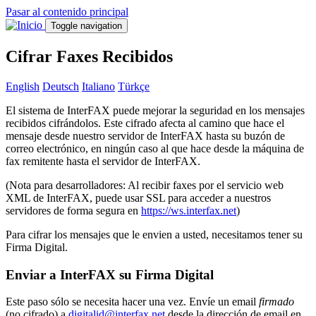
Pasar al contenido principal
Toggle navigation
Cifrar Faxes Recibidos
English
Deutsch
Italiano
Türkçe
El sistema de InterFAX puede mejorar la seguridad en los mensajes
recibidos cifrándolos. Este cifrado afecta al camino que hace el
mensaje desde nuestro servidor de InterFAX hasta su buzón de
correo electrónico, en ningún caso al que hace desde la máquina de
fax remitente hasta el servidor de InterFAX.
(Nota para desarrolladores: Al recibir faxes por el servicio web
XML de InterFAX, puede usar SSL para acceder a nuestros
servidores de forma segura en
https://ws.interfax.net
)
Para cifrar los mensajes que le envien a usted, necesitamos tener su
Firma Digital.
Enviar a InterFAX su Firma Digital
Este paso sólo se necesita hacer una vez. Envíe un email
firmado
(no cifrado) a
digitalid@interfax.net
desde la dirección de email en