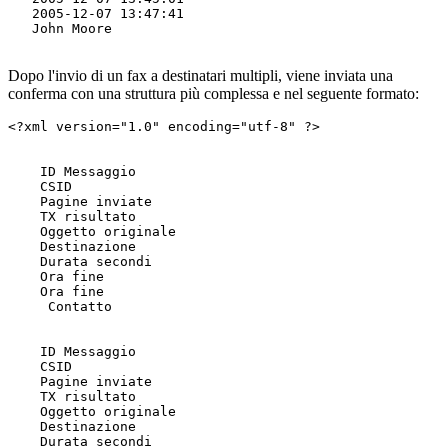
   2005-12-07 13:47:41

   John Moore

Dopo l'invio di un fax a destinatari multipli, viene inviata una
conferma con una struttura più complessa e nel seguente formato:
<?xml version="1.0" encoding="utf-8" ?>

    ID Messaggio

    CSID

    Pagine inviate

    TX risultato

    Oggetto originale

    Destinazione

    Durata secondi

    Ora fine

    Ora fine

     Contatto 

    ID Messaggio

    CSID

    Pagine inviate

    TX risultato

    Oggetto originale

    Destinazione

    Durata secondi
