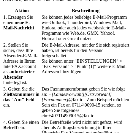
Aktion
Beschreibung
1. Erzeugen Sie
Sie können jedes beliebige E-Mail-Programm
einen
neue E-
wie Outlook, Thunderbird, Windows Mail,
Mail-Nachricht
Eudora, oder auch jedes webbasierte E-Mail-
Programm wie Web.de, GMX, Yahoo!,
Hotmail oder Gmail nutzen
2. Stellen Sie
Die E-Mail-Adresse, mit der Sie sich registriert
sicher, dass Ihre
haben, ist bereits für den Versand
Absender-E-Mail-
freigeschaltet.
Adresse in Ihrem
Sie können unter "EINSTELLUNGEN" >
InterFAXaccount
"Fax-Versand" > "Punkt (1)" weitere E-Mail-
als
autorisierter
Adressen hinzufügen.
Absender
hinterlegt ist.
3. Geben Sie die
Das Faxnummernformat geben Sie wie folgt
Zielfaxnummer in
an:
+[Landesvorwahl][Ortsvorwahl]
das "An:" Feld
[Faxnummer]
@fax.tc
. Zum Beispiel möchten
ein.
Sein ein Fax an 0711/49090-15 senden, so
geben Sie folgendes
ein:
+497114909015@fax.tc
4. Geben Sie einen
Die Betreffzeile wird nicht mit gefaxt, wird
Betreff
ein.
aber als Auftragsbezeichnung in Ihrer
Übersicht Fax-Versand mit aufgeführt, so