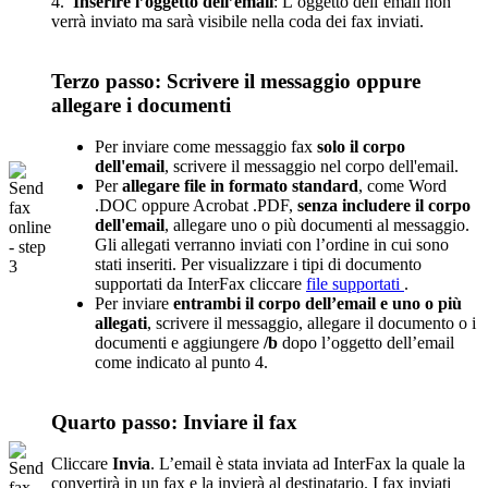
4.
Inserire l’oggetto dell’email
: L’oggetto dell’email non
verrà inviato ma sarà visibile nella coda dei fax inviati.
Terzo passo: Scrivere il messaggio oppure
allegare i documenti
Per inviare come messaggio fax
solo il corpo
dell'email
, scrivere il messaggio nel corpo dell'email.
Per
allegare file in formato standard
, come Word
.DOC oppure Acrobat .PDF,
senza includere il corpo
dell'email
, allegare uno o più documenti al messaggio.
Gli allegati verranno inviati con l’ordine in cui sono
stati inseriti. Per visualizzare i tipi di documento
supportati da InterFax cliccare
file supportati
.
Per inviare
entrambi il corpo dell’email e uno o più
allegati
, scrivere il messaggio, allegare il documento o i
documenti e aggiungere
/b
dopo l’oggetto dell’email
come indicato al punto 4.
Quarto passo: Inviare il fax
Cliccare
Invia
. L’email è stata inviata ad InterFax la quale la
convertirà in un fax e la invierà al destinatario. I fax inviati