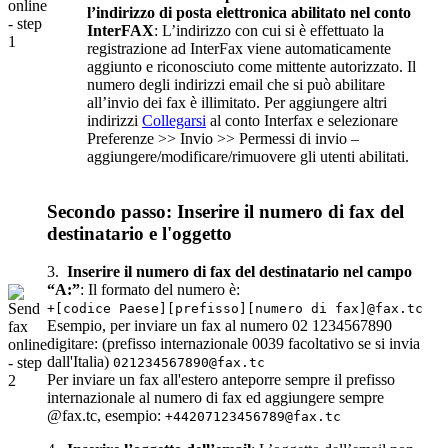
l’indirizzo di posta elettronica abilitato nel conto
InterFAX
: L’indirizzo con cui si è effettuato la
registrazione ad InterFax viene automaticamente
aggiunto e riconosciuto come mittente autorizzato. Il
numero degli indirizzi email che si può abilitare
all’invio dei fax è illimitato. Per aggiungere altri
indirizzi
Collegarsi
al conto Interfax e selezionare
Preferenze >> Invio >> Permessi di invio –
aggiungere/modificare/rimuovere gli utenti abilitati.
Secondo passo: Inserire il numero di fax del
destinatario e l'oggetto
3.
Inserire il numero di fax del destinatario nel campo
“A:”
: Il formato del numero è:
+[codice Paese][prefisso][numero di fax]@fax.tc
Esempio, per inviare un fax al numero 02 1234567890
digitare: (prefisso internazionale 0039 facoltativo se si invia
dall'Italia)
021234567890@fax.tc
Per inviare un fax all'estero anteporre sempre il prefisso
internazionale al numero di fax ed aggiungere sempre
@fax.tc, esempio:
+44207123456789@fax.tc