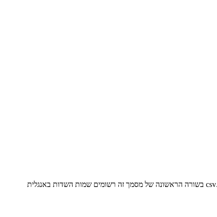
*קובץ CSV הוא קובץ טקסט שנשמר בפורמט CSV על ידי פתיחה בתוכנת אקסל ולחיצה על תפריט "קובץ -> שמירה בשם-> "שמור כסוג" > *.csv בשורה הראשונה של מסמך זה רשומים שמות השדות באנגלית