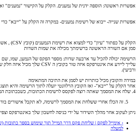
אפשרות ראשונה: הוספה ידנית של נמענים. הקלק על הקישור "נמענים" ואז
אפשרות שנייה- ייבוא של רשימת נמענים- במקרה זה הקלק על "ייבא" כדי 
הקלק על כפתור "עיון" כדי למצוא את רשימת הנמענים (קובץ CSV) , אשר הכנת קודם לכן ברשימה זו השורה הראשונה אמורה להכיל את שמות השדות. במקרה זה עלייך לסמן את הריבוע:
סמן אם השורה הראשונה ברשימתך מכילה את שמות השדות
הרשימה יכולה להכיל עד ארבעה שדות: מספר הפקס של הנמען, שמו, שם 
עלייך ליידע את אינטרפקס איז
ורביעי).
במידה והקובץ מכיל כותרות יש לסמן את התיבה המתאימה
אחר הקלק על "ייבא"- ואז הקובץ הרלוונטי יועלה לתוך הרשימה והיא תוצג
4. שלח את המסמך שאתה רוצה לפקסס לרשימת הכתובות, כשבכתובת המייל רשום את הכתובת list=ListName@fax.tc (החלף את ListName בשם הרשימה שלך). המסמך ישודר לכל הרשימה.
זה הכל! אחרי ששלחת את המסמך לרשימה, לא תקבל אישורים בודדי
ניתן לעקוב אחר מהלך השידור על ידי כניסה לחשבון שלך באינטרפקס וצפי
‹ אימייל לפקס | שליחת פקס דרך המייל תוך שימוש בספר כתובות (
למעלה