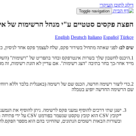
דילוג לתוכן העיקרי
Toggle navigation
הפצת פקסים סטטיים ע"י מנהל הרשימות של אי
English
Deutsch
Italiano
Español
Türkçe
שים לב:
לפני שאתה מתחיל בשידור פקס, שלח לעצמך פקס אחד לניסיון, כד
1.היכנס לחשבון שלך בשרות אינטרפקס ובחר בתפריט של "רשימות" (השלישי מימין).
מייד אחר-כך בחר בתיבה "הצג רשימות". אם עדיין לא הזנת רשימות, זה 
2.כדי ליצור רשימה חדשה, הכנס שם של רשימה (באנגלית בלבד וללא רווחים) לתוך התיבה "שם הרשימה" והקלק על" "הוסף".
שם הרשימה החדשה יופיע בטבלה
ישנן שתי דרכים להוסיף נמעני פקס לרשימה. ניתן להוסיף את הנמענים
ובשורות הבאות רשומים הנתונים, שהחיוני בהם הוא מספר הפקס.להל