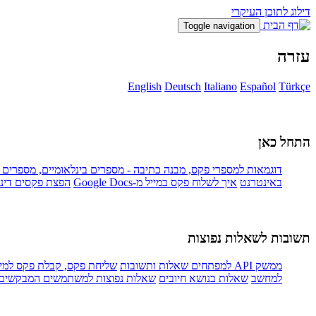
דילוג לתוכן העיקרי
Toggle navigation
עזרה
English
Deutsch
Italiano
Español
Türkçe
התחל כאן
דוגמאות למספרי פקס, מבנה כתיבה - מספרים בינלאומיים, מספרים בא
באינטרנט
איך לשלוח פקס במייל מ-Google Docs
הפצת פקסים דינא
תשובות לשאלות נפוצות
ממשק API למפתחים שאלות ותשובות
שליחת פקס, קבלת פקס למייל
למחשב
שאלות בנושא חיובים
שאלות נפוצות למשתמשים המבקשים