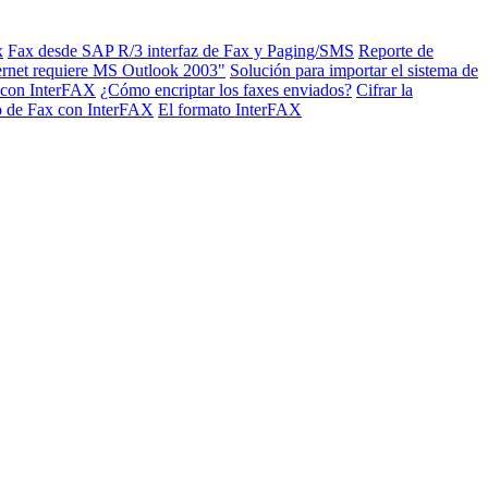
x
Fax desde SAP R/3 interfaz de Fax y Paging/SMS
Reporte de
ternet requiere MS Outlook 2003"
Solución para importar el sistema de
s con InterFAX
¿Cómo encriptar los faxes enviados?
Cifrar la
o de Fax con InterFAX
El formato InterFAX