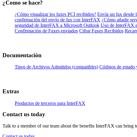
¿Como se hace?
¿Cómo visualizar los faxes PCI recibidos?
Envía un fax desde
confirmación del envío de fax con InterFAX
¿Cómo añadir servi
seguridad de InterFAX a Microsoft Outlook
Uso de InterFAX en
Confirmación de Faxes enviados
Cifrar Faxes Recibidos
Recarg
Documentación
Tipos de Archivos Admitidos (compatibles)
Códigos de estado 
Extras
Productos de terceros para InterFAX
Contact us today
Talk to a member of our team about the benefits InterFAX can bring t
Contact us today