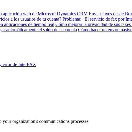
 la aplicación web de Microsoft Dynamics CRM
Enviar faxes desde Bo
cios a los usuarios de tu cuenta?
Problema: "El servicio de fax por In
 aplicaciones de tiempo real
Cómo mejorar la privacidad de sus faxe
ar automáticamente el saldo de su cuenta
Cómo hacer un envío masiv
y error de InterFAX
o your organization's communications processes.